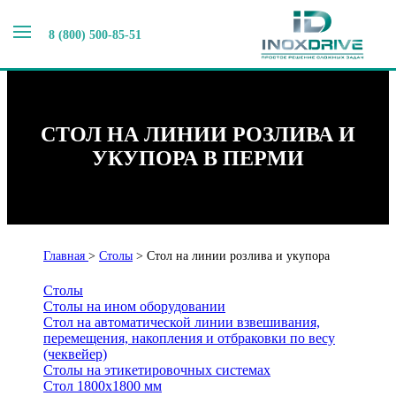
8 (800) 500-85-51
СТОЛ НА ЛИНИИ РОЗЛИВА И
УКУПОРА В ПЕРМИ
Главная
>
Столы
>
Стол на линии розлива и укупора
Столы
Столы на ином оборудовании
Стол на автоматической линии взвешивания,
перемещения, накопления и отбраковки по весу
(чеквейер)
Столы на этикетировочных системах
Стол 1800х1800 мм