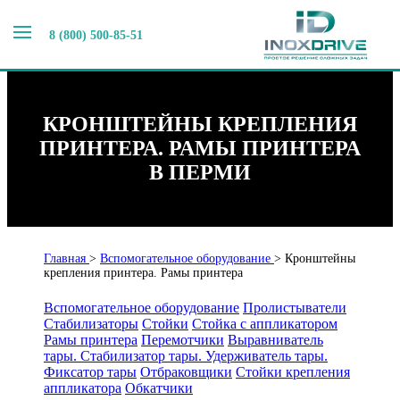
8 (800) 500-85-51
КРОНШТЕЙНЫ КРЕПЛЕНИЯ
ПРИНТЕРА. РАМЫ ПРИНТЕРА
В ПЕРМИ
Главная
>
Вспомогательное оборудование
>
Кронштейны
крепления принтера. Рамы принтера
Вспомогательное оборудование
Пролистыватели
Стабилизаторы
Стойки
Стойка с аппликатором
Рамы принтера
Перемотчики
Выравниватель
тары. Стабилизатор тары. Удерживатель тары.
Фиксатор тары
Отбраковщики
Стойки крепления
аппликатора
Обкатчики