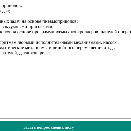
оприводов;
едач;
ных задач на основе пневмоприводов;
 вакуумными присосками;
д ключ на основе программируемых контроллеров, панелей опера
горитмам любыми исполнительными механизмами, насосы,
вматические механизмы и линейного перемещения и т.д.;
вателей, датчиков, реле;
Задать вопрос специалисту