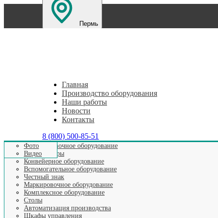
Пермь
Санкт-Петербург
Екатеринбург
Нижний Новг
Главная
Производство оборудования
Наши работы
Новости
Контакты
8 (800) 500-85-51
Этикетировочное оборудование
Фото
Аппликаторы
Видео
Конвейерное оборудование
Вспомогательное оборудование
Честный знак
ШК
Маркировочное оборудование
Комплексное оборудование
Столы
Автоматизация производства
Шкафы управления