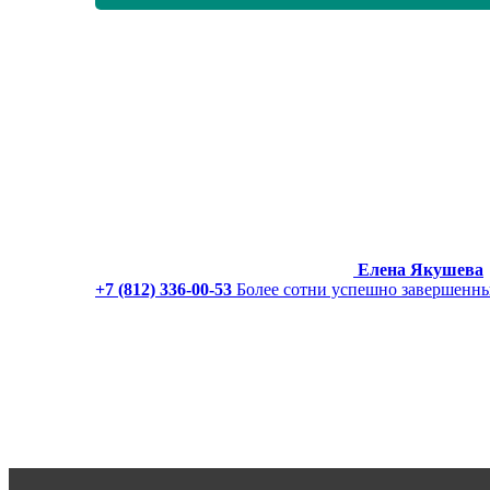
Елена Якушева
+7 (812) 336-00-53
Более сотни успешно завершенны