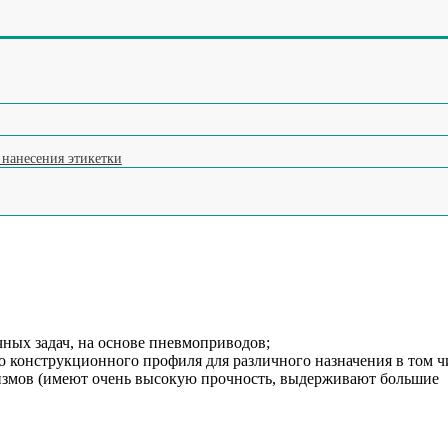
ления и отбраковки по весу (чеквейер)
ок
ку (яйцемашина)
на мороженое
ре
ксатор тары
 нанесения этикетки
ных задач, на основе пневмоприводов;
 конструкционного профиля для различного назначения в том ч
низмов (имеют очень высокую прочность, выдерживают большие