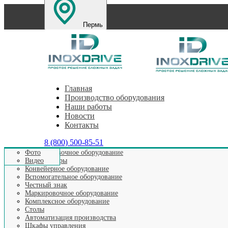
Пермь
Санкт-Петербург
Екатеринбург
Нижний Новг
Главная
Производство оборудования
Наши работы
Новости
Контакты
8 (800) 500-85-51
Этикетировочное оборудование
Фото
Аппликаторы
Видео
Главная
>
Наши новости
>
ИноксДрайв – официальный па
Конвейерное оборудование
Вспомогательное оборудование
Честный знак
Маркировочное оборудование
ИноксДрайв – официаль
Комплексное оборудование
Столы
Автоматизация производства
Шкафы управления