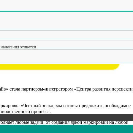
ления и отбраковки по весу (чеквейер)
ок
ку (яйцемашина)
на мороженое
ксатор тары
 нанесения этикетки
йв» стала партнером-интегратором «Центра развития перспект
маркировка «Честный знак», мы готовы предложить необходимое
зводственного процесса.
лняет любые задачи: от создания яркой маркировки на любой
и с загибом). Некоторое наше оборудование – уникальное, его н