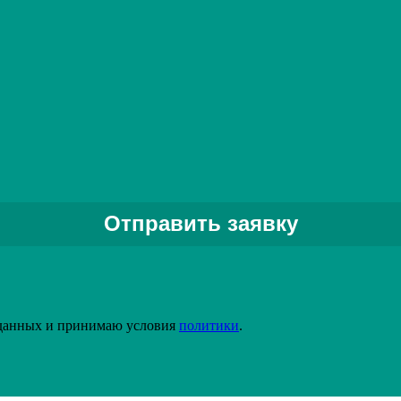
го спектра работ: от нанесения кода Data Matrix до отгрузки в
ло компаний с таким предложением.
 размеров предприятия, уровня автоматизации, требований к
и «Честный знак» – напишите нам на почту, позвоните по телеф
Задать вопрос специалисту
 данных и принимаю условия
политики
.