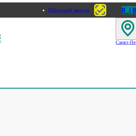
8 (
Обратный звонок
ород
Челябинск
Санкт-Пе
ртнер программы «Честный знак»
ный партнер программы «Честный
знак»